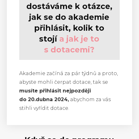
dostáváme k otázce,
jak se do akademie
přihlásit, kolik to
stojí
a jak je to
s dotacemi?
Akademie začíná za pár týdnů a proto,
abyste mohli čerpat dotace, tak se
musíte přihlásit nejpozději
do 20.dubna 2024,
abychom za vás
stihli vyřídit dotace.