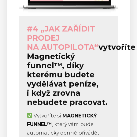
#4 „JAK ZAŘÍDIT
PRODEJ
NA AUTOPILOTA“
vytvoříte
Magnetický
funnel™, díky
kterému budete
vydělávat peníze,
i když zrovna
nebudete pracovat.
Vytvoříte si
MAGNETICKÝ
FUNNEL™
, který vám bude
automaticky denně přivádět