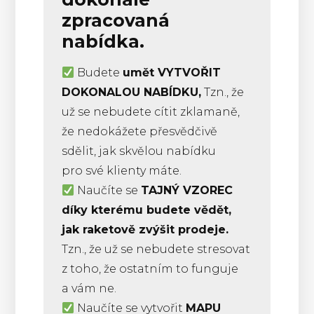
zpracovaná
nabídka.
Budete
umět VYTVOŘIT
DOKONALOU NABÍDKU,
Tzn., že
už se nebudete cítit zklamaně,
že nedokážete přesvědčivě
sdělit, jak skvělou nabídku
pro své klienty máte.
Naučíte se
TAJNÝ VZOREC
díky kterému budete vědět,
jak raketově zvýšit prodeje.
Tzn., že už se nebudete stresovat
z toho, že ostatním to funguje
a vám ne.
Naučíte se vytvořit
MAPU