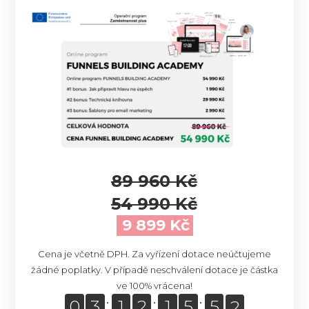
89 960 Kč
54 990 Kč
9 899 Kč
Cena je včetně DPH. Za vyřízení dotace neúčtujeme
0
žádné poplatky. V případě neschválení dotace je částka
ve 100% vrácena!
0
3
1
2
1
5
5