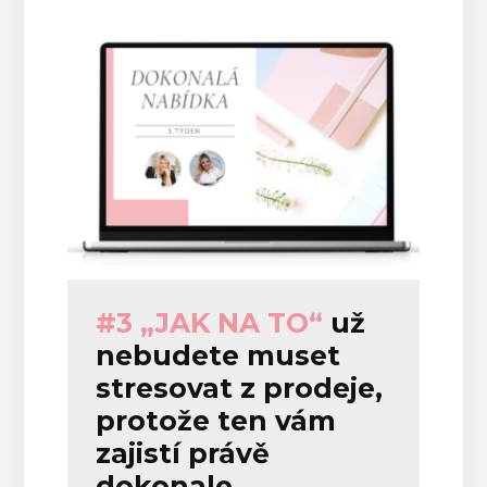
#3 „JAK NA TO“
už
nebudete muset
stresovat z prodeje,
protože ten vám
zajistí právě
dokonale