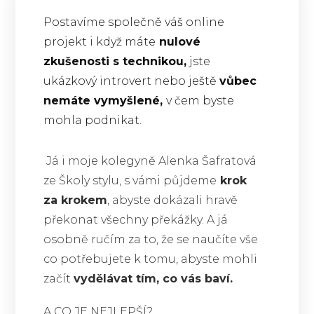
Postavíme společně váš online
projekt i když máte
nulové
zkušenosti s technikou,
jste
ukázkový introvert nebo ještě
vůbec
nemáte vymyšlené,
v čem byste
mohla podnikat.
Já i moje kolegyně Alenka Šafratová
ze Školy stylu, s vámi půjdeme
krok
za krokem
, abyste dokázali hravě
překonat všechny překážky. A já
osobně ručím za to, že se naučíte vše
co potřebujete k tomu, abyste mohli
začít
vydělávat tím, co vás baví.
A CO JE NEJLEPŠÍ?