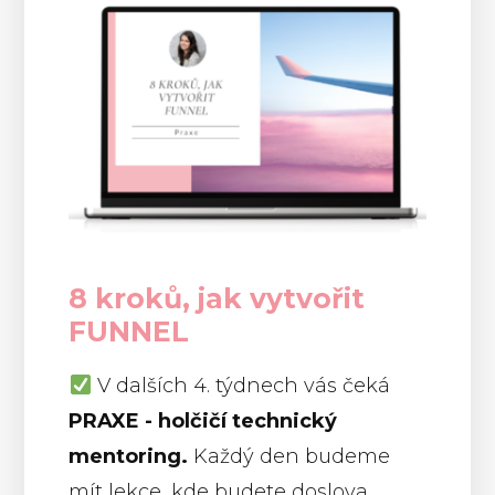
8 kroků, jak vytvořit
FUNNEL
V dalších 4. týdnech vás čeká
PRAXE -
holčičí technický
mentoring.
Každý den budeme
mít lekce, kde budete doslova