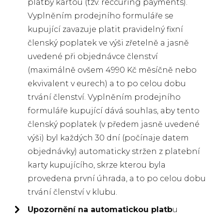
platby kartou (tzv. reccuring payments).
Vyplněním prodejního formuláře se
kupující zavazuje platit pravidelný fixní
členský poplatek ve výši zřetelně a jasně
uvedené při objednávce členství
(maximálně ovšem 4990 Kč měsíčně nebo
ekvivalent v eurech) a to po celou dobu
trvání členství. Vyplněním prodejního
formuláře kupující dává souhlas, aby tento
členský poplatek (v předem jasně uvedené
výši) byl každých 30 dní (počínaje datem
objednávky) automaticky stržen z platební
karty kupujícího, skrze kterou byla
provedena první úhrada, a to po celou dobu
trvání členství v klubu.
Upozornění na automatickou platb
u