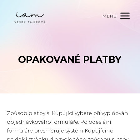
MENU
OPAKOVANÉ PLATBY
Způsob platby si Kupující vybere při vyplňování
objednávkového formuláře. Po odeslání
formuláře přesměruje systém Kupujícího
na další stránku dle zvoleného způsobu platby.