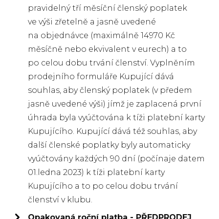
pravidelný tří měsíční členský poplatek
ve výši zřetelně a jasně uvedené
na objednávce (maximálně 14970 Kč
měsíčně nebo ekvivalent v eurech) a to
po celou dobu trvání členství. Vyplněním
prodejního formuláře Kupující dává
souhlas, aby členský poplatek (v předem
jasně uvedené výši) jímž je zaplacená první
úhrada byla vyúčtována k tíži platební karty
Kupujícího. Kupující dává též souhlas, aby
další členské poplatky byly automaticky
vyúčtovány každých 90 dní (počínaje datem
01.ledna 2023) k tíži platební karty
Kupujícího a to po celou dobu trvání
členství v klubu.
Opakovaná roční platba - PŘEDPRODEJ