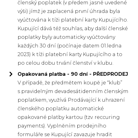
členský poplatek (v předem jasně uvedené
výši) jímž je zaplacená první úhrada byla
vyúčtována k tíži platební karty Kupujícího.
Kupující dává též souhlas, aby další členské
poplatky byly automaticky vyúčtovány
každých 30 dní (počínaje datem 01.ledna
2023) k tíži platební karty Kupujícího a to
po celou dobu trvání členství v klubu.
Opakovaná platba - 90 dní - PŘEDPRODEJ
V případě, že předmětem koupě je “klub”
s pravidelným devadesátidenním členským
poplatkem, využívá Prodávající k uhrazení
členského poplatku automatické
opakované platby kartou (tzv. reccuring
payments). Vyplněním prodejního
formuláře se Kupující zavazuje hradit