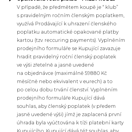
V případě, že předmětem koupě je “ klub”
s pravidelným ročním členským poplatkem,
využívá Prodávající k uhrazení členského
poplatku automatické opakované platby
kartou (tzv. reccuring payments). Vyplněním
prodejního formuláře se Kupující zavazuje
hradit pravidelný roční členský poplatek
ve výši zřetelně a jasně uvedené
na objednávce (maximálně 59880 Kč
měsíčně nebo ekvivalent v eurech) a to
po celou dobu trvání členství. Vyplněním
prodejního formuláře Kupující dává
souhlas, aby členský poplatek (v předem
jasně uvedené výši) jímž je zaplacená první
úhrada byla vyúčtována k tíži platební karty
Kupujícího. Kupující dává též souhlas, aby