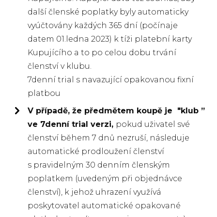
další členské poplatky byly automaticky
vyúčtovány každých 365 dní (počínaje
datem 01.ledna 2023) k tíži platební karty
Kupujícího a to po celou dobu trvání
členství v klubu.
7denní trial s navazující opakovanou fixní
platbou
V případě, že předmětem koupě je "klub ”
ve 7denní trial verzi,
pokud uživatel své
členství během 7 dnů nezruší, následuje
automatické prodloužení členství
s pravidelným 30 denním členským
poplatkem (uvedeným při objednávce
členství), k jehož uhrazení využívá
poskytovatel automatické opakované