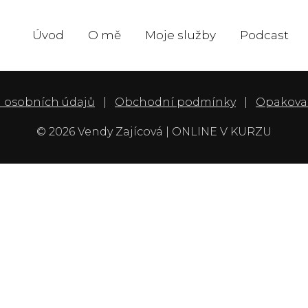
Úvod
O mě
Moje služby
Podcast
 osobních údajů
Obchodní podmínky
Opakova
© 2026 Vendy Zajícová | ONLINE V KURZU