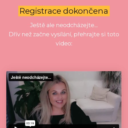
Registrace dokončena
Ještě ale neodcházejte...
Dřív než začne vysílání, přehrajte si toto
video: