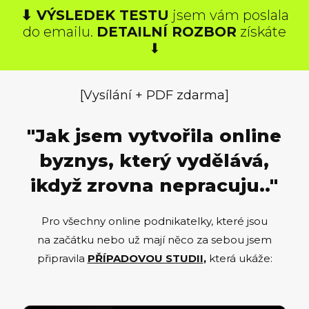
⬇︎ VÝSLEDEK TESTU
jsem vám poslala
do emailu.
DETAILNÍ ROZBOR
získáte
⬇︎
[Vysílání + PDF zdarma]
"Jak jsem vytvořila online
byznys, který vydělává,
ikdyž zrovna nepracuju.."
Pro všechny online podnikatelky, které jsou
na začátku nebo už mají něco za sebou jsem
připravila
PŘÍPADOVOU STUDII
,
která ukáže: