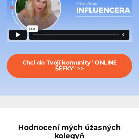
Chci do Tvojí komunity "ONLINE
ŠÉFKY" >>
Hodnocení mých úžasných
kolegyň