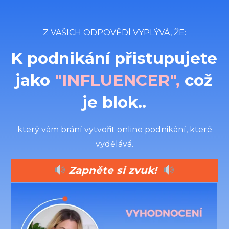
Z VAŠICH ODPOVĚDÍ VYPLÝVÁ, ŽE:
K podnikání přistupujete
jako
"INFLUENCER",
což
je blok..
který vám brání vytvořit online podnikání, které
vydělává.
Zapněte si zvuk!