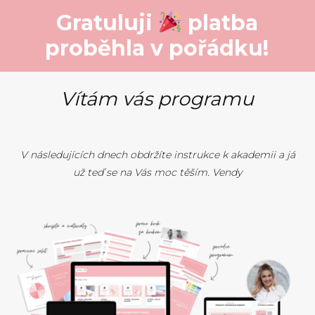
Gratuluji
platba
proběhla v pořádku!
Vítám vás programu
V následujících dnech obdržíte instrukce k akademii a já
už teď se na Vás moc těším. Vendy